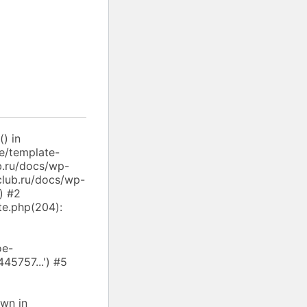
) in
e/template-
b.ru/docs/wp-
club.ru/docs/wp-
) #2
te.php(204):
oe-
45757...') #5
own in