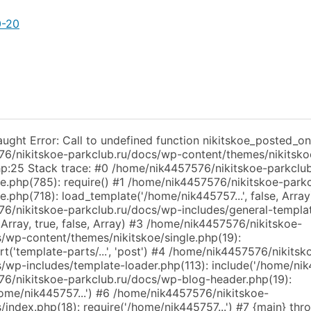
0-20
aught Error: Call to undefined function nikitskoe_posted_on(
6/nikitskoe-parkclub.ru/docs/wp-content/themes/nikitsko
hp:25 Stack trace: #0 /home/nik4457576/nikitskoe-parkclu
te.php(785): require() #1 /home/nik4457576/nikitskoe-park
e.php(718): load_template('/home/nik445757...', false, Array
6/nikitskoe-parkclub.ru/docs/wp-includes/general-templa
Array, true, false, Array) #3 /home/nik4457576/nikitskoe-
s/wp-content/themes/nikitskoe/single.php(19):
t('template-parts/...', 'post') #4 /home/nik4457576/nikitsk
/wp-includes/template-loader.php(113): include('/home/nik4
6/nikitskoe-parkclub.ru/docs/wp-blog-header.php(19):
home/nik445757...') #6 /home/nik4457576/nikitskoe-
/index.php(18): require('/home/nik445757...') #7 {main} thr