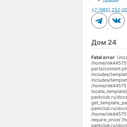
+7 (985) 252-2
Дом 24
Fatal error
: Unc
/home/nik445757
parts/content.p
includes/templa
includes/templat
/home/nik445757
locate_template(
parkclub.ru/doc
get_template_par
parkclub.ru/docs
/home/nik445757
require_once('/
parkclub.ru/docs