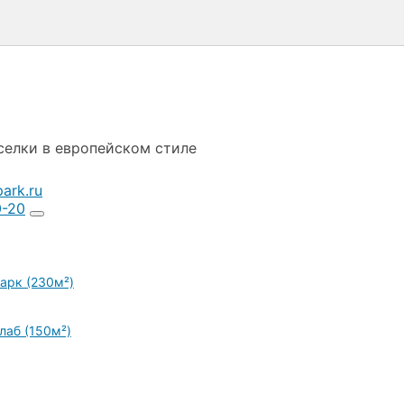
селки в европейском стиле
ark.ru
0-20
арк (230м²)
лаб (150м²)