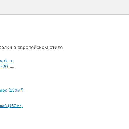
селки в европейском стиле
ark.ru
0-20
арк (230м²)
лаб (150м²)