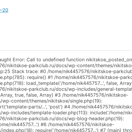
0-20
aught Error: Call to undefined function nikitskoe_posted_on(
6/nikitskoe-parkclub.ru/docs/wp-content/themes/nikitsko
hp:25 Stack trace: #0 /home/nik4457576/nikitskoe-parkclu
te.php(785): require() #1 /home/nik4457576/nikitskoe-park
e.php(718): load_template('/home/nik445757...', false, Array
6/nikitskoe-parkclub.ru/docs/wp-includes/general-templa
Array, true, false, Array) #3 /home/nik4457576/nikitskoe-
s/wp-content/themes/nikitskoe/single.php(19):
t('template-parts/...', 'post') #4 /home/nik4457576/nikitsk
/wp-includes/template-loader.php(113): include('/home/nik4
6/nikitskoe-parkclub.ru/docs/wp-blog-header.php(19):
home/nik445757...') #6 /home/nik4457576/nikitskoe-
/index.php(18): require('/home/nik445757...') #7 {main} thr