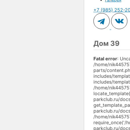
+7 (985) 252-2
Дом 39
Fatal error
: Unc
/home/nik445757
parts/content.p
includes/templa
includes/templat
/home/nik445757
locate_template(
parkclub.ru/doc
get_template_par
parkclub.ru/docs
/home/nik445757
require_once('/
parkclub.ru/docs