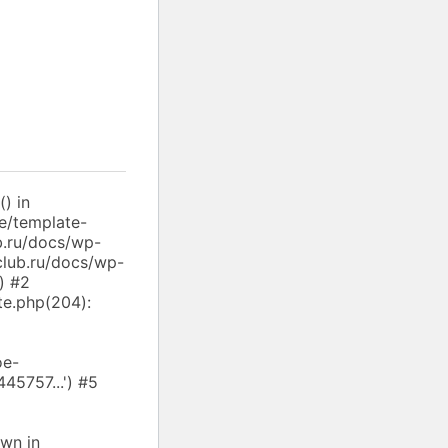
) in
e/template-
b.ru/docs/wp-
club.ru/docs/wp-
) #2
te.php(204):
oe-
45757...') #5
own in